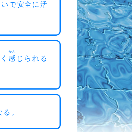
れいで
安
全
に
活
も
かん
重
く
感
じられる
なる。