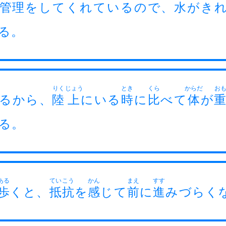
管
理
をしてくれているので、
水
がき
る。
りく
じょう
とき
くら
からだ
お
るから、
陸
上
にいる
時
に
比
べて
体
が
る。
ある
てい
こう
かん
まえ
すす
歩
くと、
抵
抗
を
感
じて
前
に
進
みづらく