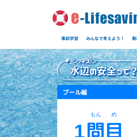
事前学習
みんなで考えよう！
動
プール編
もん
め
問
目
1