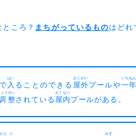
なところ？
まちがっているもの
はどれ
はい
おく
がい
いち
ね
で
入
ることのできる
屋
外
プールや
一
ちょう
せい
おく
ない
調
整
されている
屋
内
プールがある。
かん
り
みず