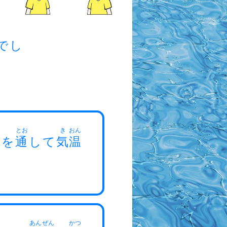
でし
ん
とお
き
おん
年
を
通
して
気
温
あん
ぜん
かつ