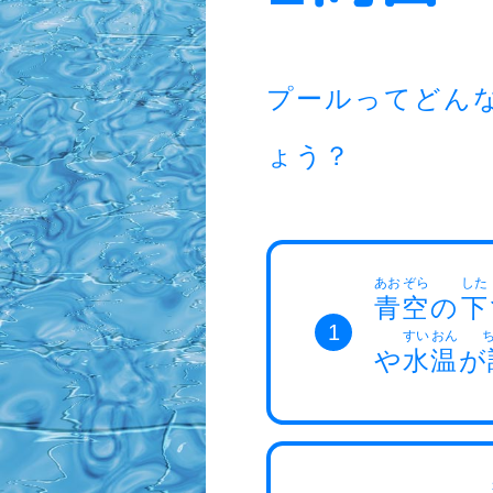
プールってどん
ょう？
あお
ぞら
した
青
空
の
下
1
すい
おん
や
水
温
が