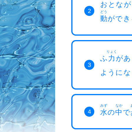
おとなが
2
どう
動
ができ
りょく
ふ
力
があ
3
ようにな
みず
なか
水
の
中
で
4