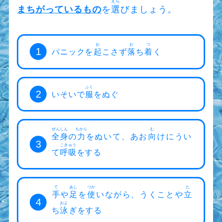
えら
まちがっているもの
を
選
びましょう。
お
お
つ
1
パニックを
起
こさず
落
ち
着
く
ふく
2
いそいで
服
をぬぐ
ぜんしん
ちから
む
全身
の
力
をぬいて、あお
向
けにうい
3
こきゅう
て
呼吸
をする
て
あし
つか
た
手
や
足
を
使
いながら、うくことや
立
4
およ
ち
泳
ぎをする