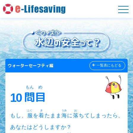
ウォーターセーフティ編
一覧表にもどる
もん
め
問
目
10
ふく
き
うみ
お
もし、
服
を
着
たまま
海
に
落
ちてしまったら、
あなたはどうしますか？