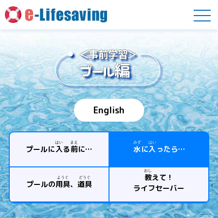
English
はい
まえ
みず
はい
プールに
入
る
前
に…
水
に
入
ったら…
おし
教
えて！
ようぐ
どうぐ
プールの
用具
、
道具
ライフセーバー